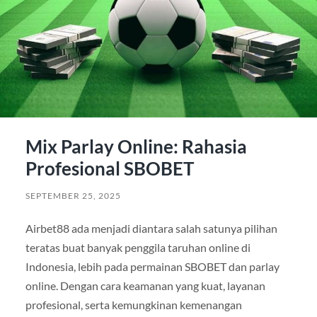
Mix Parlay Online: Rahasia
Profesional SBOBET
SEPTEMBER 25, 2025
Airbet88 ada menjadi diantara salah satunya pilihan
teratas buat banyak penggila taruhan online di
Indonesia, lebih pada permainan SBOBET dan parlay
online. Dengan cara keamanan yang kuat, layanan
profesional, serta kemungkinan kemenangan